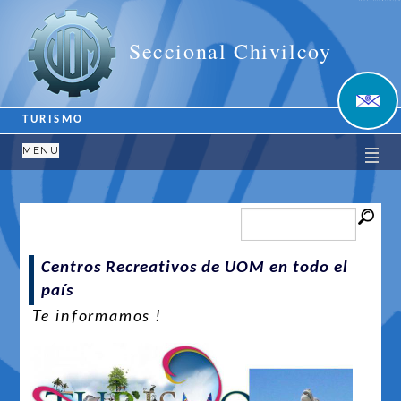
Unión Obrera Metalúrgica
Seccional Chivilcoy
TURISMO
MENU
Centros Recreativos de UOM en todo el
país
Te informamos !