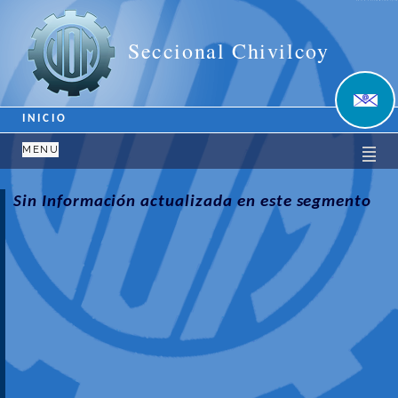
Unión Obrera Metalúrgica
Seccional Chivilcoy
INICIO
MENU
Sin Información actualizada en este segmento