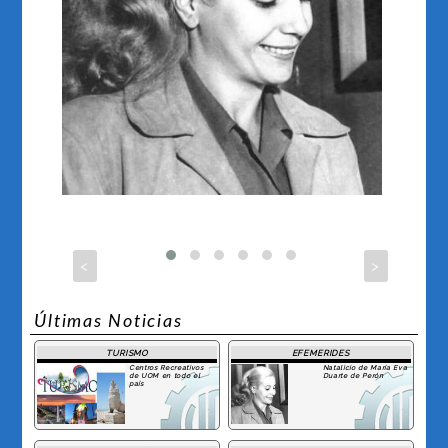
<
>
Últimas Noticias
TURISMO
EFEMERIDES
Centros Recreativos
Natalicio de María Eva
de UOM en todo el
Duarte de Perón
país