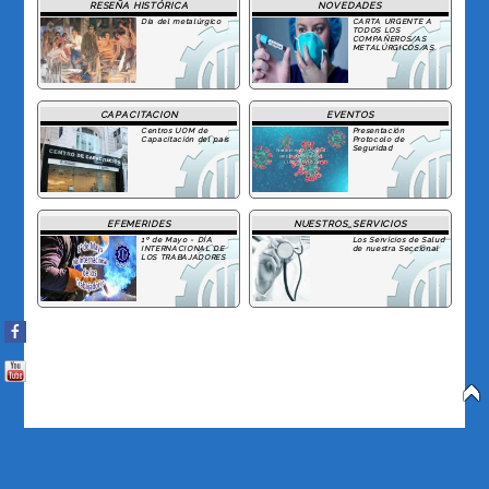
RESEÑA HISTÓRICA
NOVEDADES
Día del metalúrgico
CARTA URGENTE A
TODOS LOS
COMPAÑEROS/AS
METALÚRGICOS/AS
CAPACITACION
EVENTOS
Centros UOM de
Presentación
Capacitación del país
Protocolo de
Seguridad
EFEMERIDES
NUESTROS_SERVICIOS
1º de Mayo - DÍA
Los Servicios de Salud
INTERNACIONAL DE
de nuestra Seccional
LOS TRABAJADORES
Facebook
You Tube