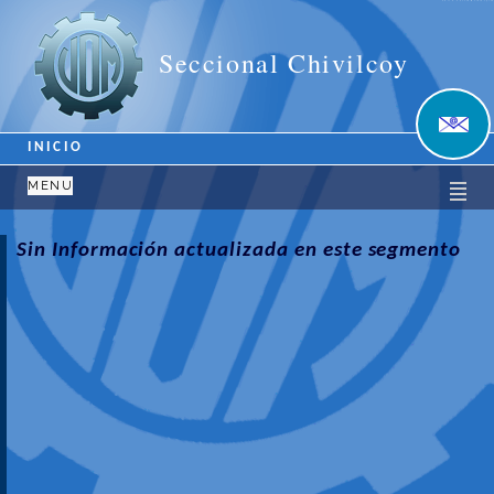
Unión Obrera Metalúrgica
Seccional Chivilcoy
INICIO
MENU
Sin Información actualizada en este segmento