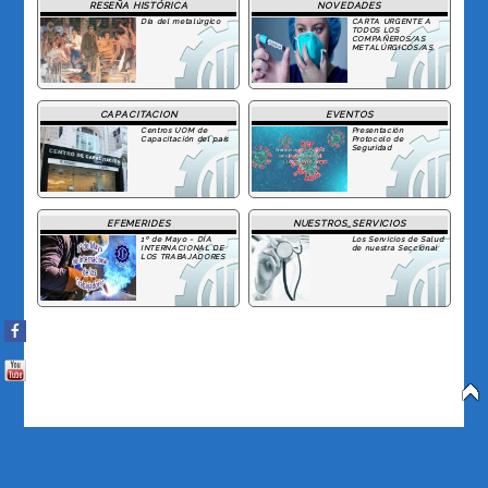
RESEÑA HISTÓRICA
NOVEDADES
Día del metalúrgico
CARTA URGENTE A
TODOS LOS
COMPAÑEROS/AS
METALÚRGICOS/AS
CAPACITACION
EVENTOS
Centros UOM de
Presentación
Capacitación del país
Protocolo de
Seguridad
EFEMERIDES
NUESTROS_SERVICIOS
1º de Mayo - DÍA
Los Servicios de Salud
INTERNACIONAL DE
de nuestra Seccional
LOS TRABAJADORES
Facebook
You Tube