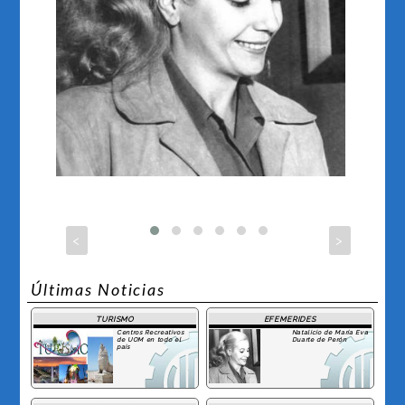
<
>
Últimas Noticias
TURISMO
EFEMERIDES
Centros Recreativos
Natalicio de María Eva
de UOM en todo el
Duarte de Perón
país