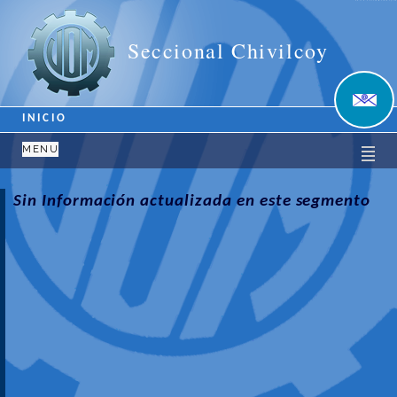
Unión Obrera Metalúrgica
Seccional Chivilcoy
INICIO
MENU
Sin Información actualizada en este segmento