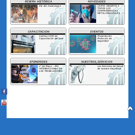
RESEÑA HISTÓRICA
NOVEDADES
Día del metalúrgico
CARTA URGENTE A
TODOS LOS
COMPAÑEROS/AS
METALÚRGICOS/AS
CAPACITACION
EVENTOS
Centros UOM de
Presentación
Capacitación del país
Protocolo de
Seguridad
EFEMERIDES
NUESTROS_SERVICIOS
1º de Mayo - DÍA
Los Servicios de Salud
INTERNACIONAL DE
de nuestra Seccional
LOS TRABAJADORES
Facebook
You Tube