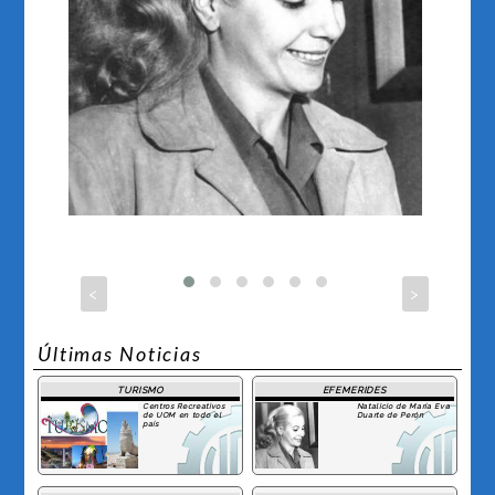
<
>
Últimas Noticias
TURISMO
EFEMERIDES
Centros Recreativos
Natalicio de María Eva
de UOM en todo el
Duarte de Perón
país