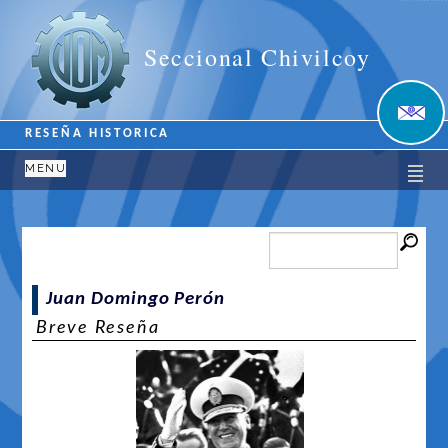
Unión Obrera Metalúrgica
Seccional Chivilcoy
RESEÑA HISTORICA
MENU
Juan Domingo Perón
Breve Reseña